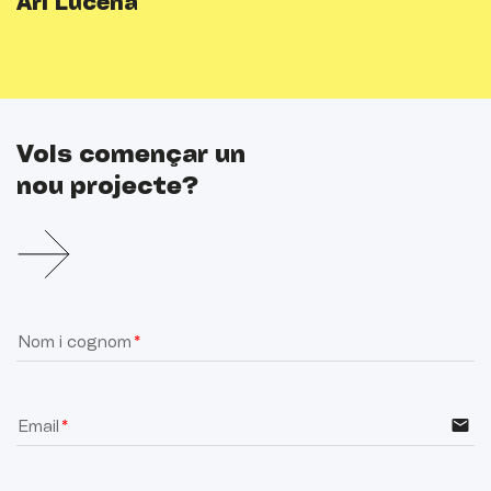
Ari Lucena
Vols començar un
nou projecte?
Nom i cognom
email
Email