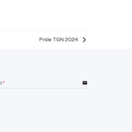
Pride TGN 2024
email
l