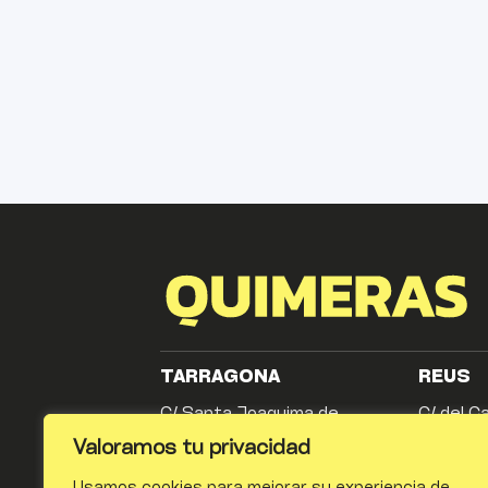
TARRAGONA
REUS
C/ Santa Joaquima de
C/ del Ca
Vedruna, 21 local 1
Redessa
Valoramos tu privacidad