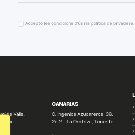
Accepto les condicions d'ús i la política de privadesa.
CANARIAS
mí de Valls,
C. Ingenios Azucareros, 38,
 Viver
2o 1ª - La Orotava, Tenerife