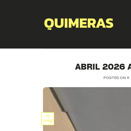
Skip
to
content
ABRIL 2026
POSTED ON
11
11
maig