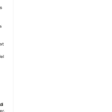
ts
a
at
el
di
er,