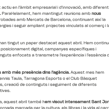
ctiu en l’àmbit empresarial i d’innovació, amb diferen
.
Paral·lelament, hem mantingut reunions amb
nous
robades amb Mercats de Barcelona, continuant així la
rgies i seguir ampliant projectes vinculats al comerç i l
an tingut un paper destacat aquest abril. Hem continu
 posicionament digital, campanyes específiques i
nguts enfocats a transmetre l’experiència i l’essència d
s amb més presència dins l’agència.
Aquest mes hem
ennis Taula, Tarragona Esports o el Club Bàsquet
, creació de continguts i seguiment de diferents
ives.
a, aquest abril també h
em viscut intensament Sant Jor
ornada marcada per la cultura, els llibres i la vida al carr