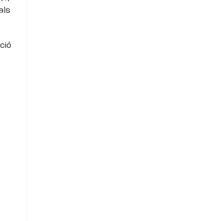
als
ció