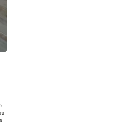
e
es
de