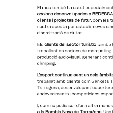
El mes també ha estat especialment a
accions desenvolupades a REDESSA
clients i projectes de futur,
com les t
nostra aposta per establir noves sine
dinamització de ciutat.
Els
clients del sector turístic
també h
treballant en accions de màrqueting,
producció audiovisual, generant conti
càmping.
L’esport continua sent un dels àmbit
treballat amb clients com Ganxets T
Tarragona, desenvolupant cobertures
esdeveniments i competicions esport
I, com no podia ser d’una altra maner
a la Rambla Nova de Tarragona.
Una j