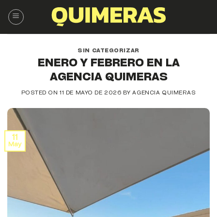
Saltar
al
contenido
SIN CATEGORIZAR
ENERO Y FEBRERO EN LA
AGENCIA QUIMERAS
POSTED ON
11 DE MAYO DE 2026
BY
AGENCIA QUIMERAS
11
May